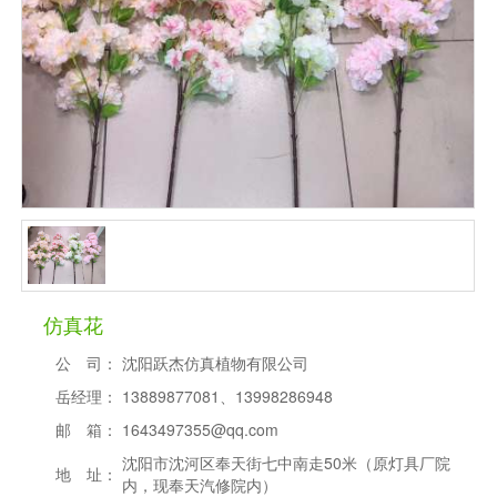
仿真花
公 司：
沈阳跃杰仿真植物有限公司
岳经理：
13889877081、13998286948
邮 箱：
1643497355@qq.com
沈阳市沈河区奉天街七中南走50米（原灯具厂院
地 址：
内，现奉天汽修院内）