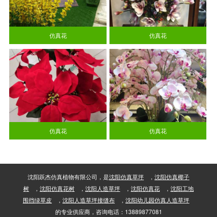
仿真花
仿真花
仿真花
仿真花
沈阳跃杰仿真植物有限公司，是
沈阳仿真草坪
，
沈阳仿真椰子
树
，
沈阳仿真花树
，
沈阳人造草坪
，
沈阳仿真花
，
沈阳工地
围挡绿草皮
，
沈阳人造草坪接缝布
，
沈阳幼儿园仿真人造草坪
的专业供应商，咨询电话：13889877081