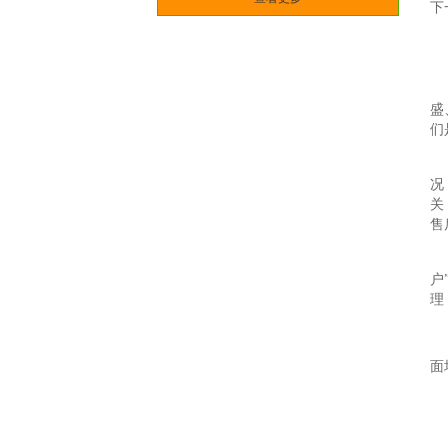
下
盛
们
况
关
售
户
理
面