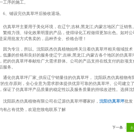
一工序的施工。
6、铺设完仿真草坪后验收退场。
仿真草坪主要用于美化环境，在辽宁;吉林;黑龙江;内蒙古地区广泛销
、繁殖力强、绿化效果明显的产品，使得绿化工程做得更加出色。如对公
是采用批发方式售卖的，品种齐全、价格合理！
因为专注，所以。沈阳跃杰仿真植物始终关注着仿真草坪相关领域技术
，低廉的价格和良好的服务使辽宁;吉林;黑龙江;内蒙古各个地区的仿真
，把的仿真草坪奉献给广大需求群体。公司的产品支持在线支付的款项支
后服务。
通化仿真草坪厂家_供应辽宁销量佳的仿真草坪， 沈阳跃杰仿真植物有
”的生存原则，全心全意为需求群体提供优异可靠的仿真草坪。公司建立
，保证了仿真草坪产品质量的稳定性以及服务质量的持续改进性。选择沈
沈阳跃杰仿真植物有限公司在辽源仿真草坪哪家好，
沈阳仿真草坪
批发
均有占有优势，欢迎您致电联系了解
下一条 ：
土