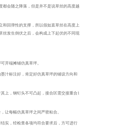
度都会随之降落，但是并不是说草丝的高度越
立和回弹性的支撑，所以假如直草丝在高度上
草丝发生倒伏之后，会构成上下起伏的不同现
即可开端摊铺仿真草坪。
的墨汁标注好，肯定好仿真草坪的铺设方向和
于其上，钢钉头不可凸起，接合区需交接重合1
合，让每幅仿真草坪之间严密粘合。
否结实，经检查各项均符合要求后，方可进行