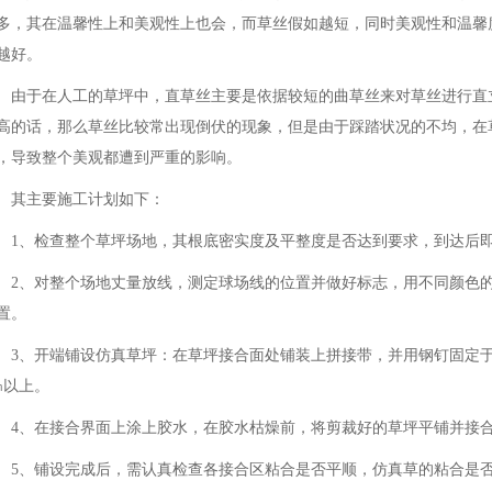
多，其在温馨性上和美观性上也会，而草丝假如越短，同时美观性和温馨
越好。
由于在人工的草坪中，直草丝主要是依据较短的曲草丝来对草丝进行直
高的话，那么草丝比较常出现倒伏的现象，但是由于踩踏状况的不均，在
，导致整个美观都遭到严重的影响。
其主要施工计划如下：
1、检查整个草坪场地，其根底密实度及平整度是否达到要求，到达后
2、对整个场地丈量放线，测定球场线的位置并做好标志，用不同颜色
置。
3、开端铺设仿真草坪：在草坪接合面处铺装上拼接带，并用钢钉固定
㎝以上。
4、在接合界面上涂上胶水，在胶水枯燥前，将剪裁好的草坪平铺并接
5、铺设完成后，需认真检查各接合区粘合是否平顺，仿真草的粘合是