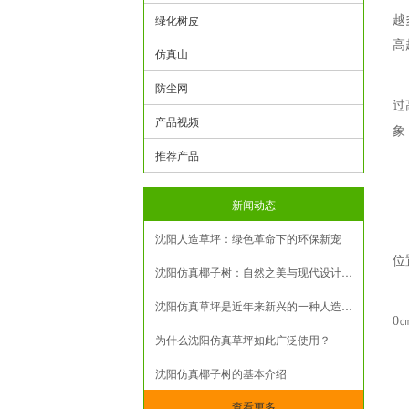
绿化树皮
越
高
仿真山
防尘网
过
产品视频
象
推荐产品
新闻动态
沈阳人造草坪：绿色革命下的环保新宠
位
沈阳仿真椰子树：自然之美与现代设计的融合
沈阳仿真草坪是近年来新兴的一种人造草坪产品
0
为什么沈阳仿真草坪如此广泛使用？
沈阳仿真椰子树的基本介绍
查看更多