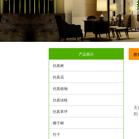
产品展示
您
仿真树
仿真花
仿真植物
仿真绿植
天
仿真草坪
则
椰子树
竹子